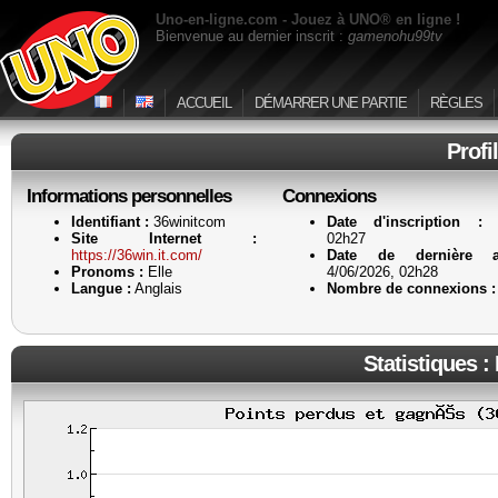
Uno-en-ligne.com - Jouez à UNO® en ligne !
Bienvenue au dernier inscrit :
gamenohu99tv
ACCUEIL
DÉMARRER UNE PARTIE
RÈGLES
Profi
Informations personnelles
Connexions
Identifiant :
36winitcom
Date d'inscription :
4
Site Internet :
02h27
https://36win.it.com/
Date de dernière ac
Pronoms :
Elle
4/06/2026, 02h28
Langue :
Anglais
Nombre de connexions :
Statistiques :