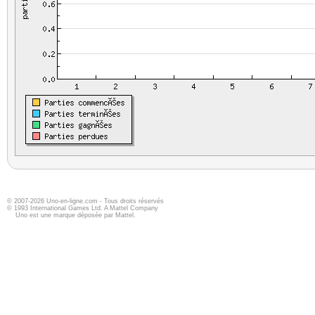
© 2007-2026 Uno-en-ligne.com - Tous droits réservés
© 1993 International Games Ltd. A Mattel Company
Uno est une marque déposée par Mattel.