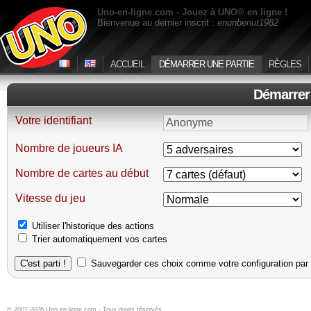
Uno-en-ligne.com - Jouez à UNO® en ligne !
Bienvenue au dernier inscrit :
enunbenut1982
ACCUEIL
DÉMARRER UNE PARTIE
RÈGLES
Démarrer 
Votre identifiant
Nombre de joueurs IA
Nombre de cartes au début
Vitesse du jeu
Utiliser l'historique des actions
Trier automatiquement vos cartes
Sauvegarder ces choix comme votre configuration par 
© 2007-2026 Uno-en-ligne.com - Tous droits réservés