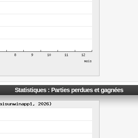
Statistiques : Parties perdues et gagnées