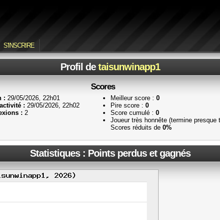
S'INSCRIRE
Profil de
taisunwinapp1
Scores
 :
29/05/2026, 22h01
Meilleur score :
0
ctivité :
29/05/2026, 22h02
Pire score :
0
xions :
2
Score cumulé :
0
Joueur très honnête (termine presque 
Scores réduits de
0%
Statistiques : Points perdus et gagnés