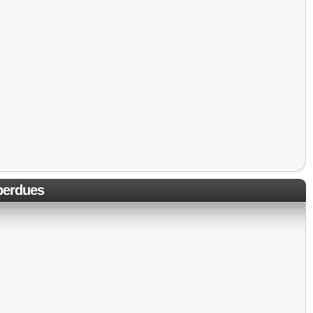
 perdues