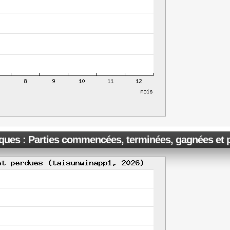
iques : Parties commencées, terminées, gagnées et