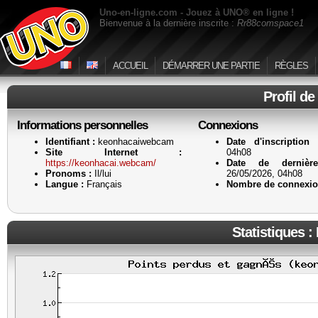
Uno-en-ligne.com - Jouez à UNO® en ligne !
Bienvenue à la dernière inscrite :
Rr88comspace1
ACCUEIL
DÉMARRER UNE PARTIE
RÈGLES
Profil de
Informations personnelles
Connexions
Identifiant :
keonhacaiwebcam
Date d'inscription 
Site Internet :
04h08
https://keonhacai.webcam/
Date de dernière
Pronoms :
Il/lui
26/05/2026, 04h08
Langue :
Français
Nombre de connexio
Statistiques :