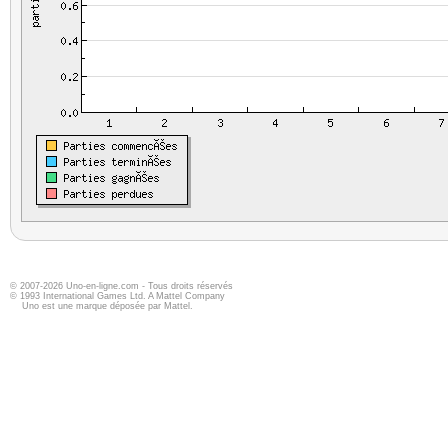
© 2007-2026 Uno-en-ligne.com - Tous droits réservés
© 1993 International Games Ltd. A Mattel Company
Uno est une marque déposée par Mattel.