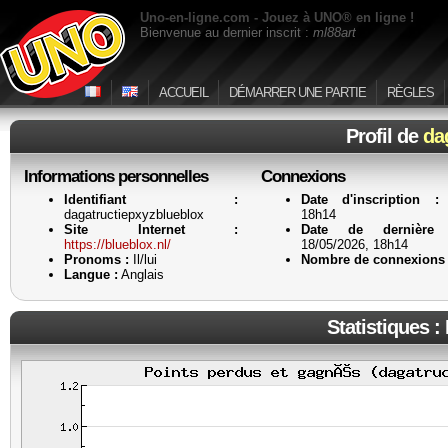
Uno-en-ligne.com - Jouez à UNO® en ligne !
Bienvenue au dernier inscrit :
ml88art
ACCUEIL
DÉMARRER UNE PARTIE
RÈGLES
Profil de
da
Informations personnelles
Connexions
Identifiant :
Date d'inscription :
1
dagatructiepxyzblueblox
18h14
Site Internet :
Date de dernière a
https://blueblox.nl/
18/05/2026, 18h14
Pronoms :
Il/lui
Nombre de connexions 
Langue :
Anglais
Statistiques :