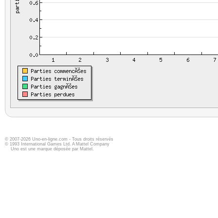
© 2007-2026 Uno-en-ligne.com - Tous droits réservés
© 1993 International Games Ltd. A Mattel Company
Uno est une marque déposée par Mattel.