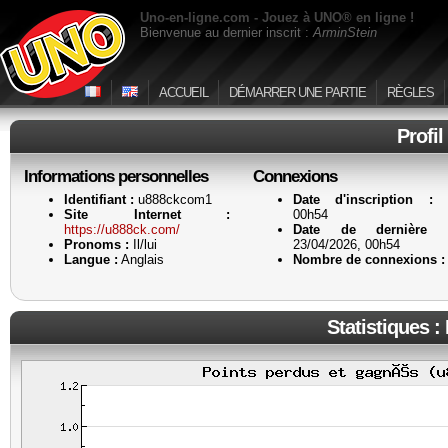
Uno-en-ligne.com - Jouez à UNO® en ligne !
Bienvenue au dernier inscrit :
ArminStein
ACCUEIL
DÉMARRER UNE PARTIE
RÈGLES
Profi
Informations personnelles
Connexions
Identifiant :
u888ckcom1
Date d'inscription :
23
Site Internet :
00h54
https://u888ck.com/
Date de dernière a
Pronoms :
Il/lui
23/04/2026, 00h54
Langue :
Anglais
Nombre de connexions :
Statistiques :