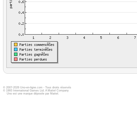
© 2007-2026 Uno-en-ligne.com - Tous droits réservés
© 1993 International Games Ltd. A Mattel Company
Uno est une marque déposée par Mattel.