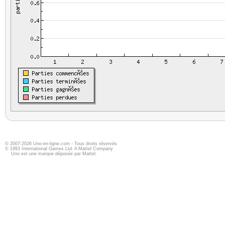
© 2007-2026 Uno-en-ligne.com - Tous droits réservés
© 1993 International Games Ltd. A Mattel Company
Uno est une marque déposée par Mattel.