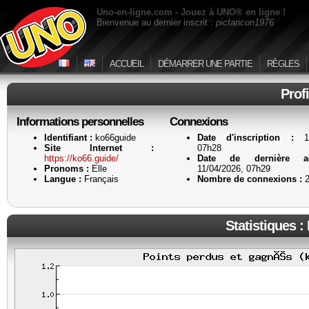
Uno-en-ligne.com - Jouez à UNO® en ligne !
Bienvenue au dernier inscrit :
pictaricon1976
ACCUEIL
DÉMARRER UNE PARTIE
RÈGLES
Prof
Informations personnelles
Connexions
Identifiant :
ko66guide
Date d'inscription :
11
Site Internet :
07h28
https://ko66.guide/
Date de dernière ac
Pronoms :
Elle
11/04/2026, 07h29
Langue :
Français
Nombre de connexions :
Statistiques :