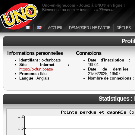
Uno-en-ligne.com - Jouez à UNO® en ligne !
Bienvenue au dernier inscrit :
bk99cncom
ACCUEIL
DÉMARRER UNE PARTIE
RÈGLES
Profi
Informations personnelles
Connexions
Identifiant :
okfunboats
Date d'inscription :
21
Site Internet :
19h04
https://okfun.boats/
Date de dernière a
Pronoms :
Il/lui
21/08/2025, 19h07
Langue :
Anglais
Nombre de connexions :
Statistiques :