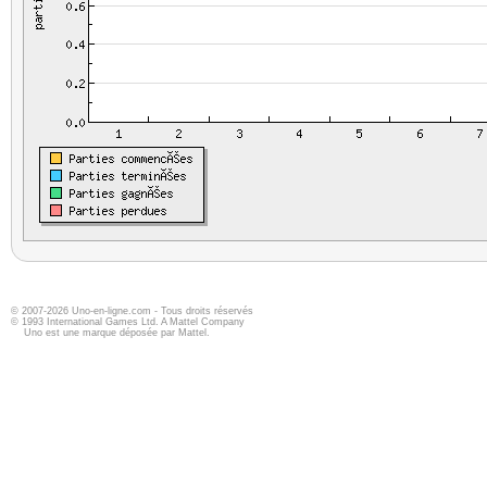
© 2007-2026 Uno-en-ligne.com - Tous droits réservés
© 1993 International Games Ltd. A Mattel Company
Uno est une marque déposée par Mattel.