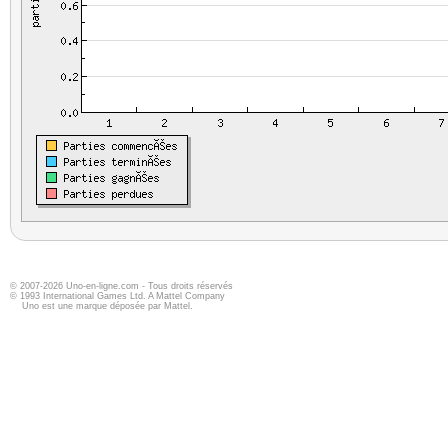
© 2007-2026 Uno-en-ligne.com - Tous droits réservés
© 1993 International Games Ltd. A Mattel Company
Uno est une marque déposée par Mattel.