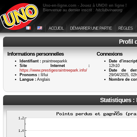
Uno-en-ligne.com - Jouez à UNO® en ligne !
Bienvenue au dernier inscrit :
hitclubvinaeorg
ACCUEIL
DÉMARRER UNE PARTIE
RÈGLES
Profil
Informations personnelles
Connexions
Identifiant :
praintreeparkk
Date d'inscript
Site Internet :
12h10
https://www.prestigesraintreepark.info/
Date de dern
Pronoms :
Il/lui
29/04/2025, 02
Langue :
Anglais
Nombre de con
Statistiques :