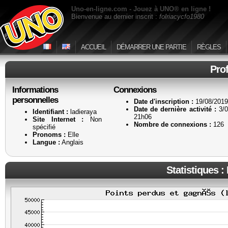
Uno-en-ligne.com - Jouez à UNO® en ligne !
Bienvenue au dernier inscrit :
folriacycfo1980
ACCUEIL
DÉMARRER UNE PARTIE
RÈGLES
Prof
Informations
Connexions
personnelles
Date d'inscription :
19/08/2019
Date de dernière activité :
3/0
Identifiant :
ladieraya
21h06
Site Internet :
Non
Nombre de connexions :
126
spécifié
Pronoms :
Elle
Langue :
Anglais
Statistiques :