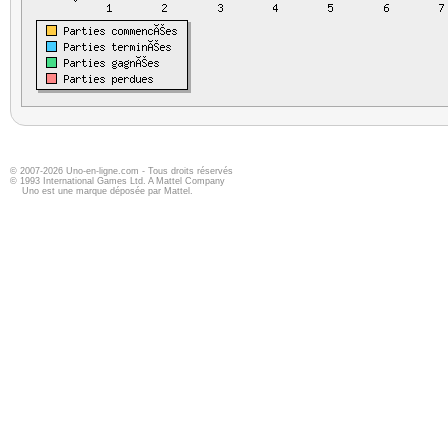
© 2007-2026 Uno-en-ligne.com - Tous droits réservés
© 1993 International Games Ltd. A Mattel Company
Uno est une marque déposée par Mattel.