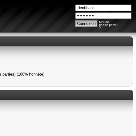
Mot de
passe perdu
?
s parties) (100% honnête)