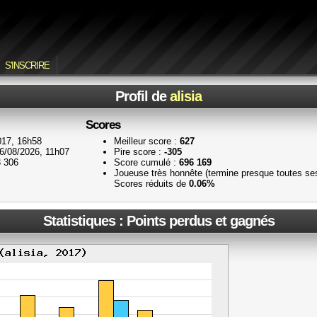
S'INSCRIRE
Profil de
alisia
Scores
017, 16h58
Meilleur score :
627
6/08/2026, 11h07
Pire score :
-305
 306
Score cumulé :
696 169
Joueuse très honnête (termine presque toutes se
Scores réduits de
0.06%
Statistiques : Points perdus et gagnés