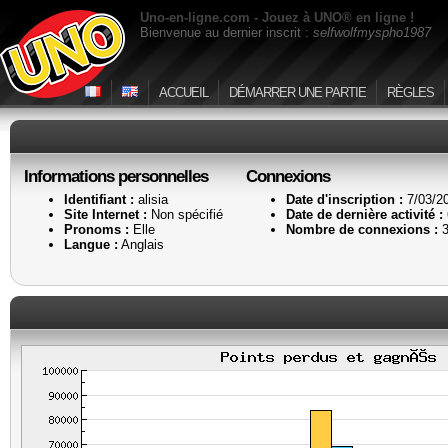
Uno-en-ligne.com - Jouez à UNO® en ligne !
Bienvenue au dernier inscrit :
selfwolfmyspho1987
ACCUEIL
DÉMARRER UNE PARTIE
RÈGLES
Informations personnelles
Connexions
Identifiant :
alisia
Date d'inscription :
7/03/2
Site Internet :
Non spécifié
Date de dernière activité :
Pronoms :
Elle
Nombre de connexions :
3
Langue :
Anglais