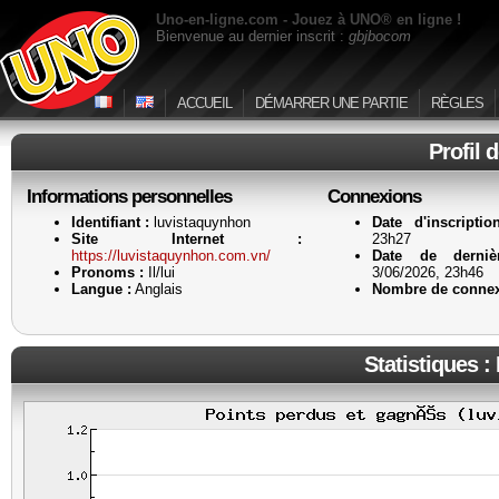
Uno-en-ligne.com - Jouez à UNO® en ligne !
Bienvenue au dernier inscrit :
gbjbocom
ACCUEIL
DÉMARRER UNE PARTIE
RÈGLES
Profil 
Informations personnelles
Connexions
Identifiant :
luvistaquynhon
Date d'inscriptio
Site Internet :
23h27
https://luvistaquynhon.com.vn/
Date de dernièr
Pronoms :
Il/lui
3/06/2026, 23h46
Langue :
Anglais
Nombre de connex
Statistiques :