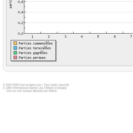
© 2007-2026 Uno-en-ligne.com - Tous droits réservés
© 1993 International Games Ltd. A Mattel Company
Uno est une marque déposée par Mattel.