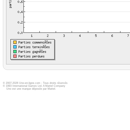
© 2007-2026 Uno-en-ligne.com - Tous droits réservés
© 1993 International Games Ltd. A Mattel Company
Uno est une marque déposée par Mattel.