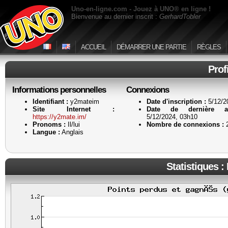
Uno-en-ligne.com - Jouez à UNO® en ligne !
Bienvenue au dernier inscrit :
GerhardTobler
ACCUEIL
DÉMARRER UNE PARTIE
RÈGLES
Prof
Informations personnelles
Connexions
Identifiant :
y2mateim
Date d'inscription :
5/12/2
Site Internet :
Date de dernière ac
https://y2mate.im/
5/12/2024, 03h10
Pronoms :
Il/lui
Nombre de connexions :
Langue :
Anglais
Statistiques :